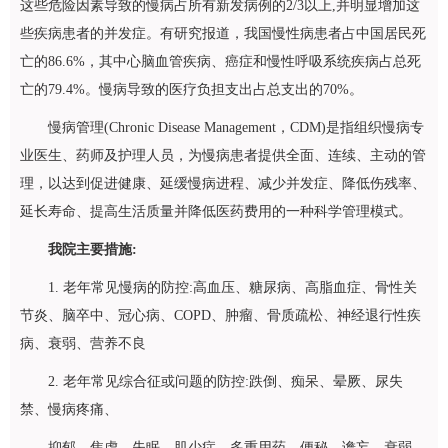
这些危险因素导致的慢病占所有新发病例的2/3以上,并明显增加这
些疾病患者的并发症。有研究报道，我国慢性病患者占中国居民死
亡的86.6%，其中心脑血管疾病、癌症和慢性呼吸系统疾病占总死
亡的79.4%。慢病导致的医疗负担支出占总支出的70%。
慢病管理(Chronic Disease Management，CDM)是指组织慢病专
业医生、药师及护理人员，为慢病患者提供全面、连续、主动的管
理，以达到促进健康、延缓慢病进程、减少并发症、降低伤残率、
延长寿命、提高生活质量并降低医药费用的一种科学管理模式。
我院主要措施:
1. 老年常见慢病的防控:高血压、糖尿病、高脂血症、骨性关
节炎、脑卒中、冠心病、COPD、肿瘤、骨质疏松、神经退行性疾
病、衰弱、营养不良
2. 老年常见综合征或问题的防控:跌倒、痴呆、晕厥、尿失
禁、慢病疼痛、
抑郁、焦虑、失眠、肌少症、多重用药、便秘、谵妄、衰弱、