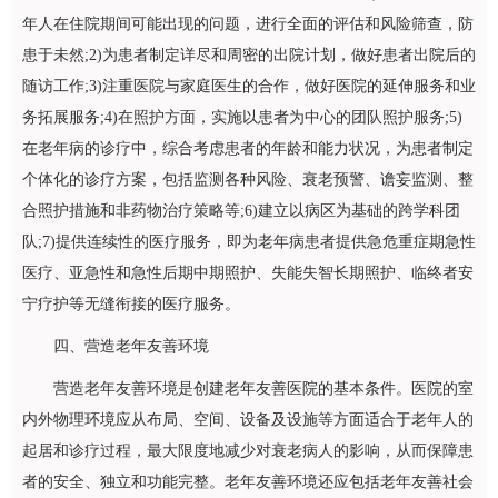
年人在住院期间可能出现的问题，进行全面的评估和风险筛查，防
患于未然;2)为患者制定详尽和周密的出院计划，做好患者出院后的
随访工作;3)注重医院与家庭医生的合作，做好医院的延伸服务和业
务拓展服务;4)在照护方面，实施以患者为中心的团队照护服务;5)
在老年病的诊疗中，综合考虑患者的年龄和能力状况，为患者制定
个体化的诊疗方案，包括监测各种风险、衰老预警、谵妄监测、整
合照护措施和非药物治疗策略等;6)建立以病区为基础的跨学科团
队;7)提供连续性的医疗服务，即为老年病患者提供急危重症期急性
医疗、亚急性和急性后期中期照护、失能失智长期照护、临终者安
宁疗护等无缝衔接的医疗服务。
四、营造老年友善环境
营造老年友善环境是创建老年友善医院的基本条件。医院的室
内外物理环境应从布局、空间、设备及设施等方面适合于老年人的
起居和诊疗过程，最大限度地减少对衰老病人的影响，从而保障患
者的安全、独立和功能完整。老年友善环境还应包括老年友善社会