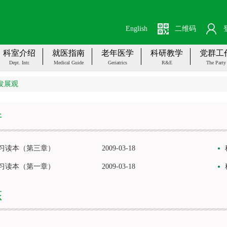
English
二维码
科室介绍
就医指南
老年医学
科研教学
党群工
Dept. Intr.
Medical Guide
Geriatrics
R&E
The Party
发展观
件
习读本（第三章）
2009-03-18
习读本（第一章）
2009-03-18
态