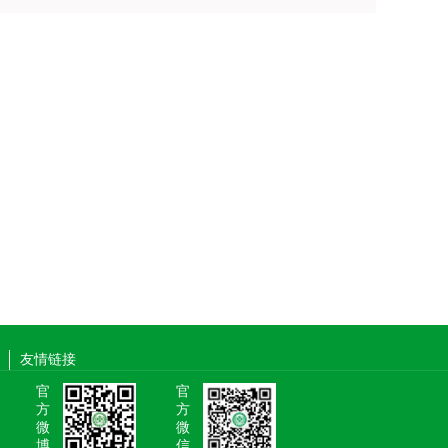
友情链接
官
官
方
方
微
微
博
信