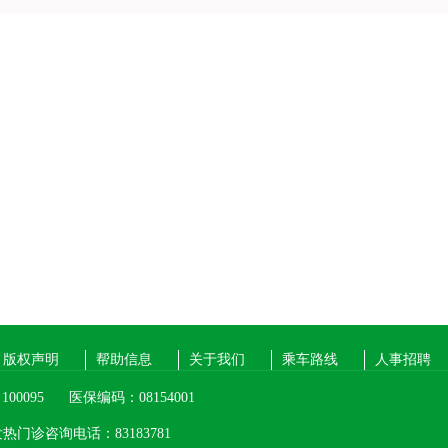
版权声明
帮助信息
关于我们
乘车路线
人事招聘
00095
医保编码：08154001
热门诊咨询电话：83183781