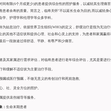
时间有限(6个月或更少)的患者提供综合性的照护服务，以减轻其生理痛
善患者余寿的质量。简言之，临终关怀“不以延长生命为目的,而以减轻身
会学、护理学和伦理学等众多学科。
姑息治疗。依据世界卫生组织(WHO)的定义，舒缓治疗是指为无治疗
上的其他不适症状和提供心理、社会和心灵上的支持，为患者和家属赢得
最后一段旅途过得舒适、平静、有尊严和少痛苦。
者及其家属进行需求评估，对临终患者进行老年综合评估，尤其是要进行
疗和缓解不适症状为主要治疗手段。
预嘱或医疗预嘱，不做无意义的有创治疗和死前急救;
心、社、灵全方位的照护。
属提供哀伤辅导等服务。
象：
生命末期患者