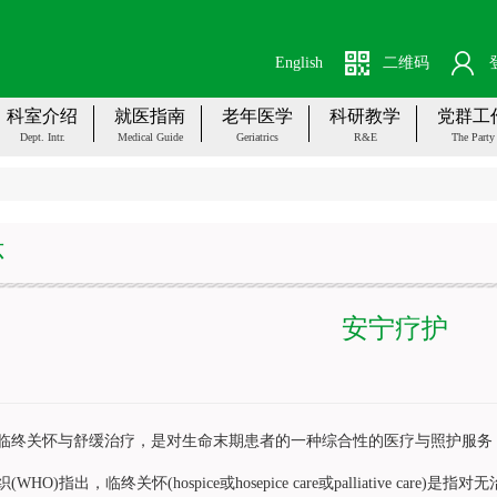
English
二维码
科室介绍
就医指南
老年医学
科研教学
党群工
Dept. Intr.
Medical Guide
Geriatrics
R&E
The Party
怀
安宁疗护
关怀与舒缓治疗，是对生命末期患者的一种综合性的医疗与照护服务，
O)指出，临终关怀(hospice或hosepice care或palliative 