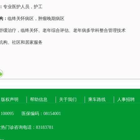
：
专业医护人员，护工
构：
临终关怀病区，肿瘤晚期病区
舒缓治疗，临终关怀、老年综合评估、老年病多学科整合管理技术
机构、社区和居家服务
版权声明
帮助信息
关于我们
乘车路线
人事招聘
00095
医保编码：08154001
热门诊咨询电话：83183781