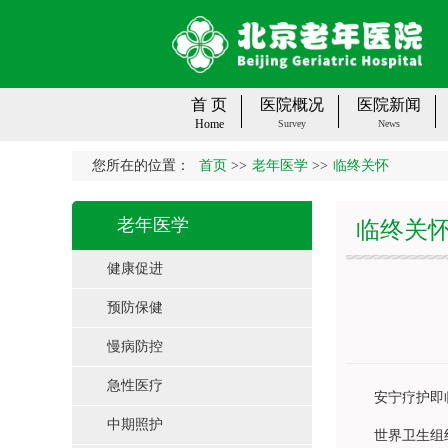
首 页
医院概况
医院新闻
Home
Survey
News
您所在的位置：
首页
>>
老年医学
>>
临终关怀
老年医学
临终关
健康促进
预防保健
慢病防控
急性医疗
安宁疗护即临终
中期照护
世界卫生组织(WH