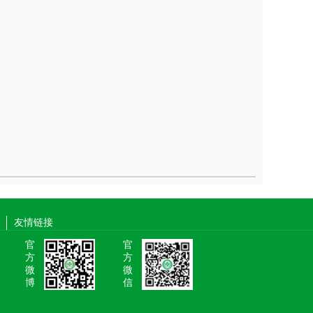
友情链接
官
官
方
方
微
微
博
信