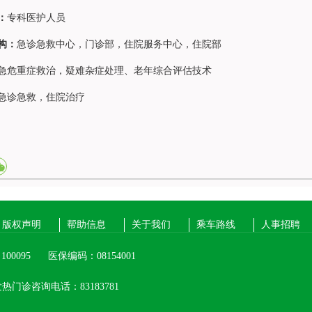
：
专科医护人员
构：
急诊急救中心
，门诊部，住院服务中心，住院部
急危重症救治，疑难杂症处理、老年综合评估技术
急诊急救，住院治疗
版权声明
帮助信息
关于我们
乘车路线
人事招聘
00095
医保编码：08154001
热门诊咨询电话：83183781