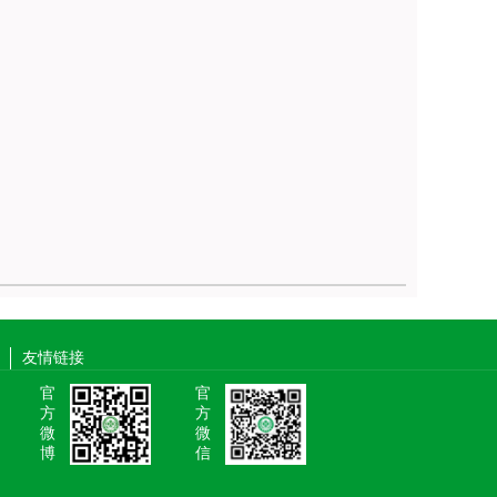
友情链接
官
官
方
方
微
微
博
信