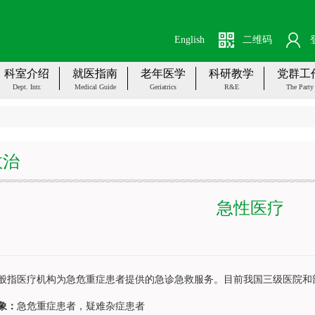
English
二维码
科室介绍
就医指南
老年医学
科研教学
党群工
Dept. Intr.
Medical Guide
Geriatrics
R&E
The Party
救治
急性医疗
医疗机构为急危重症患者提供的急诊急救服务。目前我国三级医院和
象：
急危重症患者，疑难杂症患者