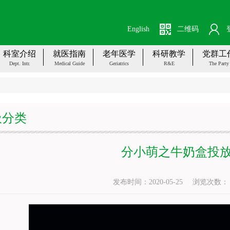
English
二维码
科室介绍
就医指南
老年医学
科研教学
党群工
Dept. Intr.
Medical Guide
Geriatrics
R&E
The Party
圾分类
分小萌之牛奶盒投
发布时间：2020-05-25
浏览次数