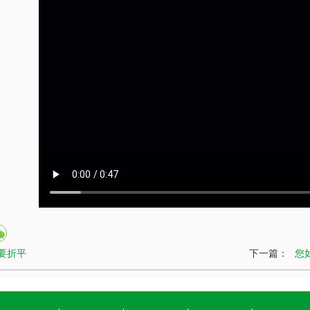
要折平
下一篇：
您