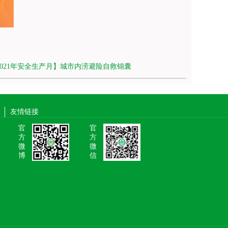
2021年安全生产月】城市内涝避险自救锦囊
友情链接
官
官
方
方
微
微
博
信