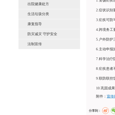
1.警惕疟
出院健康处方
2.症状识
生活垃圾分类
3.疟疾可
康复指导
4.跨境务
防灾减灾 守护安全
5.户外防
法制宣传
6.主动申
7.科学治
8.疟疾患
9.联防联
10.巩固
附件：
宣传折
分享到：