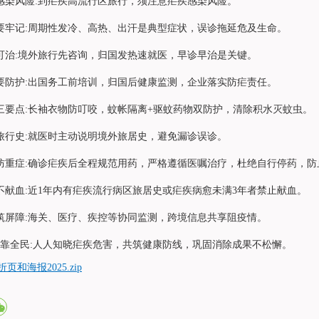
疾感染风险:到疟疾高流行区旅行，须注意疟疾感染风险。
别要牢记:周期性发冷、高热、出汗是典型症状，误诊拖延危及生命。
防可治:境外旅行先咨询，归国发热速就医，早诊早治是关键。
工要防护:出国务工前培训，归国后健康监测，企业落实防疟责任。
护三要点:长袖衣物防叮咬，蚊帐隔离+驱蚊药物双防护，清除积水灭蚊虫。
报旅行史:就医时主动说明境外旅居史，避免漏诊误诊。
疗防重症:确诊疟疾后全程规范用药，严格遵循医嘱治疗，杜绝自行停药，
者不献血:近1年内有疟疾流行病区旅居史或疟疾病愈未满3年者禁止献血。
控筑屏障:海关、医疗、疾控等协同监测，跨境信息共享阻疫情。
成果靠全民:人人知晓疟疾危害，共筑健康防线，巩固消除成果不松懈。
页和海报2025.zip