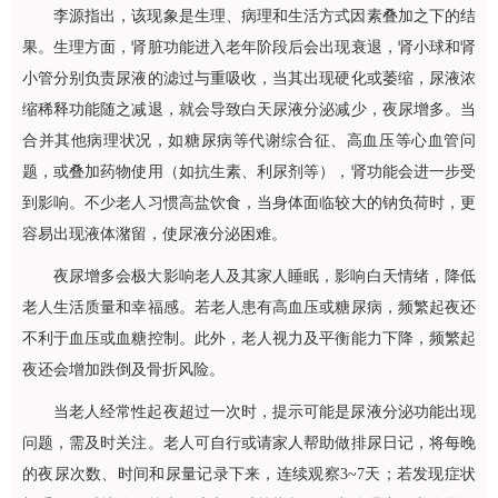
李源指出，该现象是生理、病理和生活方式因素叠加之下的结
果。生理方面，肾脏功能进入老年阶段后会出现衰退，肾小球和肾
小管分别负责尿液的滤过与重吸收，当其出现硬化或萎缩，尿液浓
缩稀释功能随之减退，就会导致白天尿液分泌减少，夜尿增多。当
合并其他病理状况，如糖尿病等代谢综合征、高血压等心血管问
题，或叠加药物使用（如抗生素、利尿剂等），肾功能会进一步受
到影响。不少老人习惯高盐饮食，当身体面临较大的钠负荷时，更
容易出现液体潴留，使尿液分泌困难。
夜尿增多会极大影响老人及其家人睡眠，影响白天情绪，降低
老人生活质量和幸福感。若老人患有高血压或糖尿病，频繁起夜还
不利于血压或血糖控制。此外，老人视力及平衡能力下降，频繁起
夜还会增加跌倒及骨折风险。
当老人经常性起夜超过一次时，提示可能是尿液分泌功能出现
问题，需及时关注。老人可自行或请家人帮助做排尿日记，将每晚
的夜尿次数、时间和尿量记录下来，连续观察3~7天；若发现症状