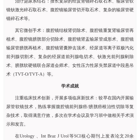
治疗泌尿系结石：擅长复杂的经皮肾镜碎石取石术、输尿管软
镜钬激光碎石取石术、腹腔镜输尿管切开取石术、复杂的输尿管硬
镜碎石术等。
其它微创手术：腹腔镜结核肾切除术、腹腔镜重复肾输尿管再
植术、腹腔镜膀胱部分切除术、腹腔镜肾盂输尿管成形术、腹腔镜
输尿管膀胱再植术、腹腔镜肾囊肿去顶术、经尿道等离子双极汽化
前列腺切割术、复杂的经尿道前列腺电切术、钬激光前列腺剜除
术、膀胱软硬镜联合尿道会师术、女性压力性尿失禁尿道中段悬吊
术（TVT-O/TVT-A）等。
学术成就
注重临床技术创新，开展多项临床新技术：较早在国内开展输
尿管软镜技术，熟练掌握腹腔镜前列腺癌/膀胱癌根治性切除等复
杂技术，取得满意疗效，多次在学术会议及学习班中做相关手术演
示和发言。
在Urology 、Int Braz J Urol等SCI核心期刊上发表论文20余