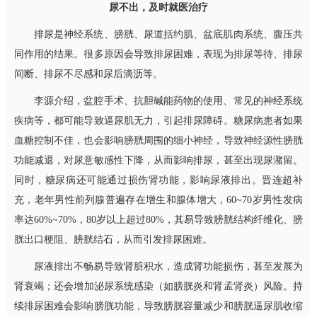
尿不出，及时就医治疗
排尿是神经系统、膀胱、尿道括约肌、盆底肌肉系统、腹压共
同作用的结果。很多原因会导致排尿困难，表现为排尿等待、排尿
间断、排尿不尽感和尿后滴沥等。
李源介绍，盆腔手术、抗胆碱能药物的使用、常见的神经系统
疾病等，都可能导致逼尿肌无力，引起排尿障碍。糖尿病患者如果
血糖控制不佳，也会影响膀胱周围的细小神经，导致神经源性膀胱
功能减退，对尿意敏感性下降，从而影响排尿，甚至出现尿潴留。
同时，糖尿病还可能通过损伤肾功能，影响尿液排出。
晋连超
补
充，老年男性前列腺普遍存在增生和腺体增大，60~70岁男性发病
率达60%~70%，80岁以上超过80%，其易导致膀胱结构纤维化、膀
胱出口梗阻、膀胱结石，从而引发排尿困难。
尿液排出不畅易导致肾脏积水，造成肾功能损伤，甚至发展为
肾衰竭；还会增加泌尿系统感染（如膀胱炎和肾孟肾炎）风险。持
续排尿困难会影响膀胱功能，导致膀胱容量减少和膀胱逼尿肌收缩