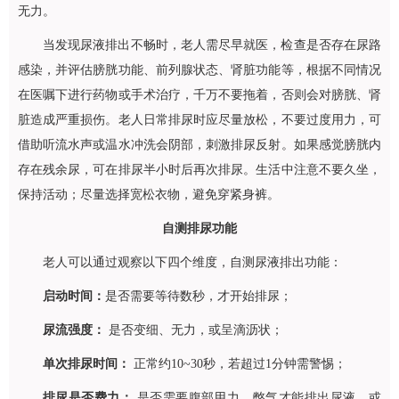
无力。
当发现尿液排出不畅时，老人需尽早就医，检查是否存在尿路
感染，并评估膀胱功能、前列腺状态、肾脏功能等，根据不同情况
在医嘱下进行药物或手术治疗，千万不要拖着，否则会对膀胱、肾
脏造成严重损伤。老人日常排尿时应尽量放松，不要过度用力，可
借助听流水声或温水冲洗会阴部，刺激排尿反射。如果感觉膀胱内
存在残余尿，可在排尿半小时后再次排尿。生活中注意不要久坐，
保持活动；尽量选择宽松衣物，避免穿紧身裤。
自测排尿功能
老人可以通过观察以下四个维度，自测尿液排出功能：
启动时间：
是否需要等待数秒，才开始排尿；
尿流强度：
是否变细、无力，或呈滴沥状；
单次排尿时间：
正常约10~30秒，若超过1分钟需警惕；
排尿是否费力：
是否需要腹部用力、憋气才能排出尿液，或