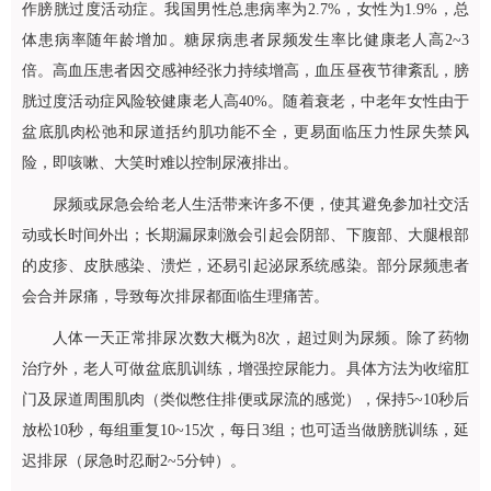
作膀胱过度活动症。我国男性总患病率为2.7%，女性为1.9%，总
体患病率随年龄增加。糖尿病患者尿频发生率比健康老人高2~3
倍。高血压患者因交感神经张力持续增高，血压昼夜节律紊乱，膀
胱过度活动症风险较健康老人高40%。随着衰老，中老年女性由于
盆底肌肉松弛和尿道括约肌功能不全，更易面临压力性尿失禁风
险，即咳嗽、大笑时难以控制尿液排出。
尿频或尿急会给老人生活带来许多不便，使其避免参加社交活
动或长时间外出；长期漏尿刺激会引起会阴部、下腹部、大腿根部
的皮疹、皮肤感染、溃烂，还易引起泌尿系统感染。部分尿频患者
会合并尿痛，导致每次排尿都面临生理痛苦。
人体一天正常排尿次数大概为8次，超过则为尿频。除了药物
治疗外，老人可做盆底肌训练，增强控尿能力。具体方法为收缩肛
门及尿道周围肌肉（类似憋住排便或尿流的感觉），保持5~10秒后
放松10秒，每组重复10~15次，每日3组；也可适当做膀胱训练，延
迟排尿（尿急时忍耐2~5分钟）。