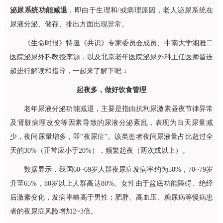
泌尿系统功能减退
，即由于生理和/或病理原因，老人泌尿系统在
尿液分泌、储存、排出方面出现异常。
《生命时报》特邀《共识》专家委员会成员、中南大学湘雅二
医院
泌尿外科
教授李源，以及北京老年医院
泌尿外科
主任医师
晋连
超
进行解读和指导，一起来了解下吧 ↓
起夜多，做好饮食管理
老年尿液分泌功能减退，主要是指由抗利尿激素昼夜节律异常
及肾脏病理改变等因素导致的尿液分泌紊乱，表现为白天尿量减
少，夜间尿量增多，即“夜尿症”。该类患者夜间尿液量占比超过全
天的30%（正常应小于20%），频繁起夜（两次或以上）。
数据显示，我国60~69岁人群夜尿症发病率约为50%，70~79岁
升至65%，80岁以上人群高达80%。女性由于盆底功能障碍、绝经
后激素变化，发病率略高于男性；肥胖、高血压、糖尿病等慢病患
者的夜尿症风险增加2~3倍。