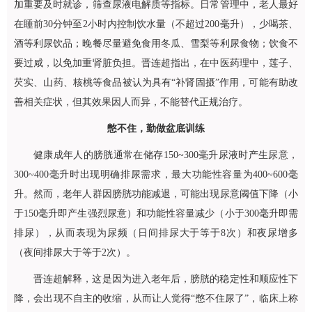
加重要及时就诊，筛查尿液电解质等指标。日常管理中，老人最好
在睡前30分钟至2小时内控制饮水量（不超过200毫升），少喝茶、
酒等利尿饮品；晚餐尽量避免食用冬瓜、雪梨等利尿食物；饮食不
要过咸，以免加重肾脏负担。
晋连超
指出，在中医药理中，莲子、
芡实、山药、核桃等食品被认为具有“补肾固摄”作用，可能有助改
善相关症状，但其效果因人而异，不能替代正规治疗。
憋不住，勤做盆底训练
健康成年人的膀胱通常在储存150~300毫升尿液时产生尿意，
300~400毫升时出现明确排尿需求，最大功能性容量为400~600毫
升。然而，老年人群因膀胱功能减退，可能出现尿意阈值下降（小
于150毫升即产生强烈尿意）和功能性容量减少（小于300毫升即需
排尿），从而表现为尿频（日间排尿大于等于8次）和夜尿增多
（夜间排尿大于等于2次）。
晋连超
解释，这是因为进入老年后，膀胱的稳定性和顺应性下
降，会出现不自主的收缩，从而让人觉得“憋不住尿了”，临床上称