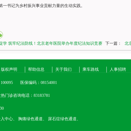
第一书记为乡村振兴事业贡献力量的生动实践。
促学 筑牢纪法防线！北京老年医院举办年度纪法知识竞赛
下一篇：
北
版权声明
帮助信息
关于我们
乘车路线
人事招聘
00095
医保编码：08154001
热门诊咨询电话：83183781
30
介入中心、
胸痛绿色通道、
尿石症绿色通道、