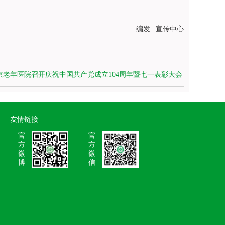
编发 | 宣传中心
京老年医院召开庆祝中国共产党成立104周年暨七一表彰大会
友情链接
官
官
方
方
微
微
博
信