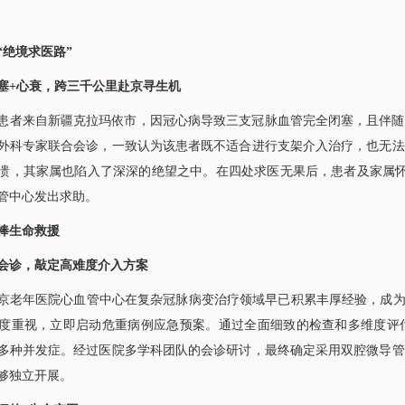
“绝境求医路”
塞+心衰，跨三千公里赴京寻生机
的患者来自新疆克拉玛依市，因冠心病导致三支冠脉血管完全闭塞，且伴
外科专家联合会诊，一致认为该患者既不适合进行支架介入治疗，也无法
溃，其家属也陷入了深深的绝望之中。在四处求医无果后，患者及家属怀揣
管中心
发出求助。
棒生命救援
会诊，敲定高难度介入方案
京老年医院心血管中心在复杂冠脉病变治疗领域早已积累丰厚经验，成为
度重视，立即启动危重病例应急预案。通过全面细致的检查和多维度评
多种并发症。经过医院多学科团队的会诊研讨，最终确定采用双腔微导管
够独立开展。