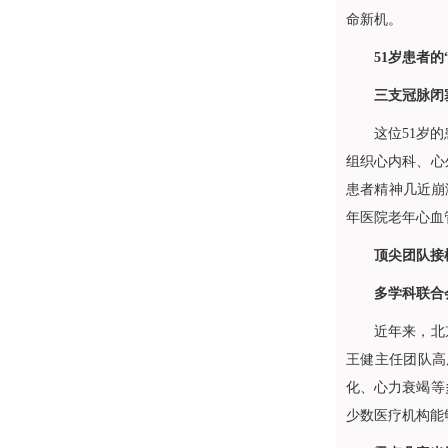
命新机。
51岁患者的
三支冠脉闭
这位51岁
组织心内科、心
患者精神几近崩
年医院
老年心血
顶尖团队接
多学科联合
近年来，北
王健
主任团队高
化、心力衰竭等
少数医疗机构能