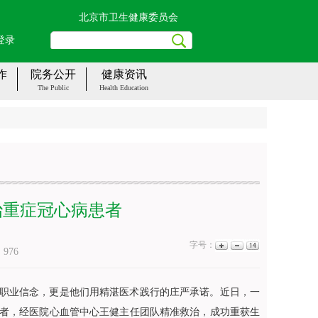
北京市卫生健康委员会
登录
作
院务公开
健康资讯
The Public
Health Education
治重症冠心病患者
字号：
：
976
的职业信念，更是他们用精湛医术践行的庄严承诺。近日，一
患者，经医院心血管中心
王健
主任团队精准救治，成功重获生