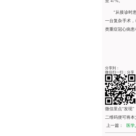
至 47%。
“从接诊时
一台复杂手术，
类重症冠心病患
分享到：
微信扫一扫：分享
微信里点“发现”
二维码便可将本
上一篇：
医学