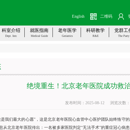
English
二维码
科室介绍
就医指南
老年医学
科研教学
党群工
Dept. Intr.
Medical Guide
Geriatrics
R&E
The Party
态
绝境重生！北京老年医院成功救
发布时间：2025-08-12
浏览次数
愈是我们最大的心愿”，这是北京老年医院心血管中心医护团队始终恪守
息从北京老年医院传出：一名被多家医院判定“无法手术”的重症冠心病