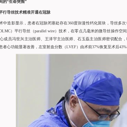
间的“生命突围”
平行导丝技术精准开通右冠脉
术中造影显示，患者右冠脉闭塞处存在360度弥漫性钙化斑块，导丝多
LMC）平行导丝（parallel wire）技术，在零点几毫米的微导丝
心成员冯世兴主治医师、王泽宇主治医师、石玉磊主治医师密切配合，
患者心功能显著改善，左室射血分数（LVEF）由术前37%恢复至术后43