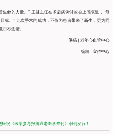
着生命的力量。”
王健
主任在术后病例讨论会上感慨道，“每
目标。” 此次手术的成功，不仅为患者带来了新生，更为同
复目标迈进。
供稿 |
老年心血管中心
编辑 | 宣传中心
烈庆祝《医学参考报抗衰老医学专刊》创刊发行！