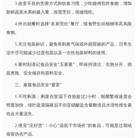
3.改变不良的烹调方式和饮食习惯，少吃烧烤煎炸食物，增加
新鲜蔬菜水果的摄入量，按需烹饪，现做现吃。
4.外出就餐时选择“名厨亮灶”餐厅，慎食野生动植物等高风险
食物。
5.关注包装标识，避免有刺鼻气味或外观瑕疵的产品，日常生
活中尽可能减少过度包装以及一次性包装材料的使用。
6.要时刻谨记食品安全“五要素”，即保持清洁、生熟分开、彻
底煮熟、安全储存和原料安全。
三、家庭食品安全“避雷”
1.不吃剩菜：剩菜在室温下存放超过2小时，细菌繁殖速度会
明显加快，绿叶蔬菜隔夜后不但亚硝酸盐含量翻倍且水溶性维生素
也会大量流失。
2.便宜“没好货”：小心“远低于市场价”的食品，可能是过期或
假冒伪劣产品。