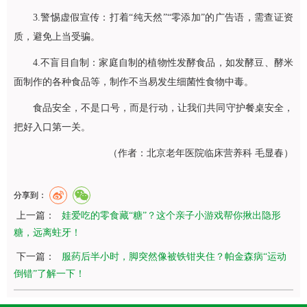
3.警惕虚假宣传：打着“纯天然”“零添加”的广告语，需查证资
质，避免上当受骗。
4.不盲目自制：家庭自制的植物性发酵食品，如发酵豆、酵米
面制作的各种食品等，制作不当易发生细菌性食物中毒。
食品安全，不是口号，而是行动，让我们共同守护餐桌安全，
把好入口第一关。
（作者：北京老年医院临床
营养科
毛显春）
分享到：
上一篇：
娃爱吃的零食藏“糖”？这个亲子小游戏帮你揪出隐形
糖，远离蛀牙！
下一篇：
服药后半小时，脚突然像被铁钳夹住？帕金森病“运动
倒错”了解一下！