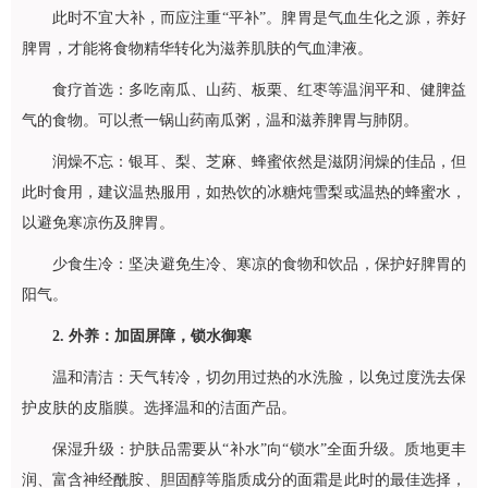
此时不宜大补，而应注重“平补”。脾胃是气血生化之源，养好
脾胃，才能将食物精华转化为滋养肌肤的气血津液。
食疗首选：多吃南瓜、山药、板栗、红枣等温润平和、健脾益
气的食物。可以煮一锅山药南瓜粥，温和滋养脾胃与肺阴。
润燥不忘：银耳、梨、芝麻、蜂蜜依然是滋阴润燥的佳品，但
此时食用，建议温热服用，如热饮的冰糖炖雪梨或温热的蜂蜜水，
以避免寒凉伤及脾胃。
少食生冷：坚决避免生冷、寒凉的食物和饮品，保护好脾胃的
阳气。
2. 外养：加固屏障，锁水御寒
温和清洁：天气转冷，切勿用过热的水洗脸，以免过度洗去保
护皮肤的皮脂膜。选择温和的洁面产品。
保湿升级：护肤品需要从“补水”向“锁水”全面升级。质地更丰
润、富含神经酰胺、胆固醇等脂质成分的面霜是此时的最佳选择，