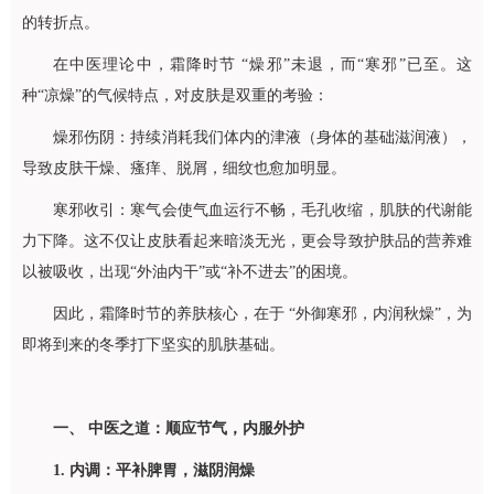
的转折点。
在中医理论中，霜降时节 “燥邪”未退，而“寒邪”已至。这
种“凉燥”的气候特点，对皮肤是双重的考验：
燥邪伤阴：持续消耗我们体内的津液（身体的基础滋润液），
导致皮肤干燥、瘙痒、脱屑，细纹也愈加明显。
寒邪收引：寒气会使气血运行不畅，毛孔收缩，肌肤的代谢能
力下降。这不仅让皮肤看起来暗淡无光，更会导致护肤品的营养难
以被吸收，出现“外油内干”或“补不进去”的困境。
因此，霜降时节的养肤核心，在于 “外御寒邪，内润秋燥”，为
即将到来的冬季打下坚实的肌肤基础。
一、 中医之道：顺应节气，内服外护
1. 内调：平补脾胃，滋阴润燥