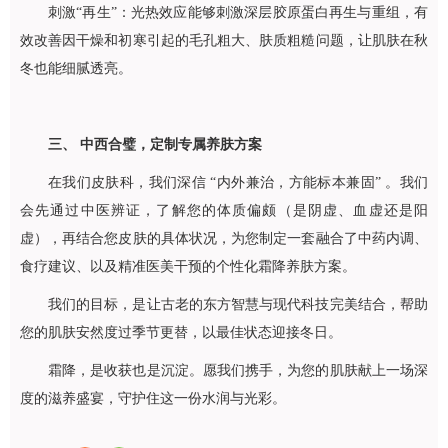
刺激“再生”：光热效应能够刺激深层胶原蛋白再生与重组，有
效改善因干燥和初寒引起的毛孔粗大、肤质粗糙问题，让肌肤在秋
冬也能细腻透亮。
三、 中西合璧，定制专属养肤方案
在我们皮肤科，我们深信 “内外兼治，方能标本兼固” 。我们
会先通过中医辨证，了解您的体质偏颇（是阴虚、血虚还是阳
虚），再结合您皮肤的具体状况，为您制定一套融合了中药内调、
食疗建议、以及精准医美干预的个性化霜降养肤方案。
我们的目标，是让古老的东方智慧与现代科技完美结合，帮助
您的肌肤安然度过季节更替，以最佳状态迎接冬日。
霜降，是收获也是沉淀。愿我们携手，为您的肌肤献上一场深
度的滋养盛宴，守护住这一份水润与光彩。