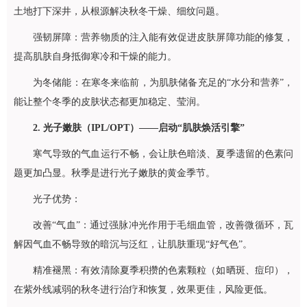
土地打下深井，从根源解决秋冬干燥、细纹问题。
强韧屏障：营养物质的注入能有效促进皮肤屏障功能的修复，
提高肌肤自身抵御寒冷和干燥的能力。
为冬储能：在寒冬来临前，为肌肤储备充足的“水分和营养”，
能让整个冬季的皮肤状态都更加稳定、莹润。
2. 光子嫩肤（IPL/OPT）——启动“肌肤焕活引擎”
寒气导致的气血运行不畅，会让肤色暗淡、夏季遗留的色素问
题更加凸显。秋季是进行光子嫩肤的黄金季节。
光子优势：
改善“气血”：通过强脉冲光作用于毛细血管，改善微循环，瓦
解因气血不畅导致的暗沉与泛红，让肌肤重现“好气色”。
精准褪黑：有效清除夏季积攒的色素颗粒（如晒斑、痘印），
在紫外线减弱的秋冬进行治疗和恢复，效果更佳，风险更低。