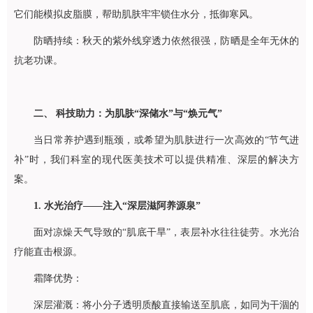
它们能模拟皮脂膜，帮助肌肤牢牢锁住水分，抵御寒风。
防晒持续：秋天的紫外线穿透力依然很强，防晒是全年无休的
抗老功课。
二、 科技助力：为肌肤“深储水”与“焕元气”
当日常养护遇到瓶颈，或希望为肌肤进行一次高效的“节气进
补”时，我们科室的现代医美技术可以提供精准、深层的解决方
案。
1. 水光治疗——注入“深层滋阿养源泉”
面对凉燥天气导致的“肌底干旱”，表层补水往往徒劳。水光治
疗能直击根源。
霜降优势：
深层灌溉：将小分子透明质酸直接输送至肌底，如同为干涸的