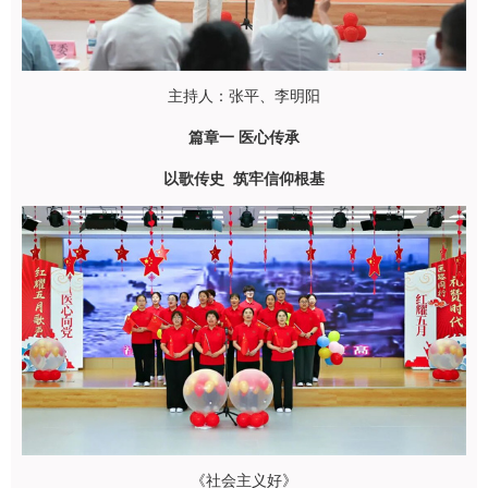
主持人：张平、李明阳
篇
章
一
医心传承
以歌传史 筑牢信仰根基
《社会主义好》