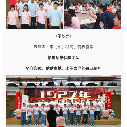
《不放弃》
表演者：李兆军、谷嵩、何春霞等
彰显后勤保障团队
坚守岗位、默默奉献、永不言弃的敬业精神