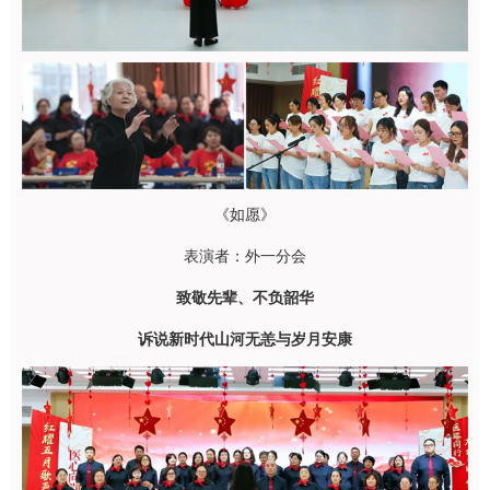
《如愿》
表演者：外一分会
致敬先辈、不负韶华
诉说新时代山河无恙与岁月安康