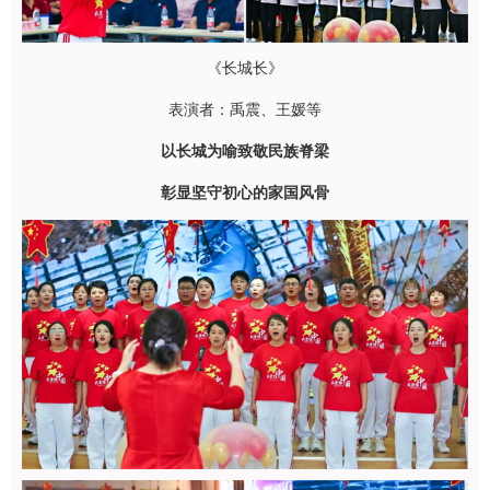
《长城长》
表演者：禹震、
王媛
等
以长城为喻致敬民族脊梁
彰显坚守初心的家国风骨