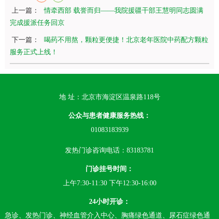
上一篇：
情牵西部 载誉而归——我院援疆干部王慧明同志圆满
完成援派任务回京
下一篇：
喝药不用熬，颗粒更便捷！北京老年医院中药配方颗粒
服务正式上线！
地 址：北京市海淀区温泉路118号
公众与患者健康服务热线：
01083183939
发热门诊咨询电话：83183781
门诊挂号时间：
上午7:30-11:30 下午12:30-16:00
24小时开诊：
急诊、发热门诊、神经血管介入中心、胸痛绿色通道、尿石症绿色通