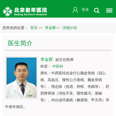
登录
您所在的位置：
首页
>>
李金辉
>>
详细介绍
医生简介
李金辉
副主任医师
科室：
中医科
擅长：中西医结合诊疗心脑血管病（冠心
病、高血压、慢性心力衰竭、脑血管病
等）、情志病（焦虑、抑郁、失眠等）、肝
胆脾胃病（消化不良、慢性腹泻、便秘
等）、内分泌代谢病（糖尿病、甲亢等）等
中老年病症。