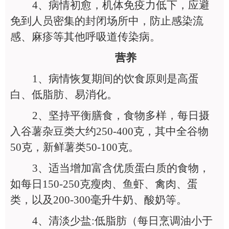
4
、病情初愈，机体免疫力低下，应避
免到人员密集的封闭场所中，防止感染流
感、麻疹等其他呼吸道传染病。
营养
1
、病情恢复期间的饮食原则是高蛋
白、低脂肪、易消化。
2
、坚持平衡膳食，食物多样，每日摄
入谷薯杂豆类大约250-400克，其中全谷物
50克，新鲜薯类50-100克。
3
、适当增加富含优质蛋白质的食物，
如每日150-250克瘦肉、鱼虾、禽肉、蛋
类，以及200-300毫升牛奶、酸奶等。
4
、清淡少盐:低脂肪（每日烹调油小于