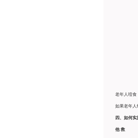
老年人噎食，如
如果老年人经咳
四、如何实
他 救