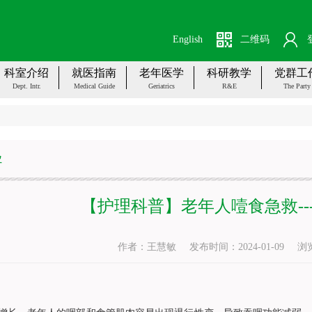
English
二维码
科室介绍
就医指南
老年医学
科研教学
党群工
Dept. Intr.
Medical Guide
Geriatrics
R&E
The Party
导
【护理科普】老年人噎食急救---
作者：王慧敏
发布时间：2024-01-09
浏