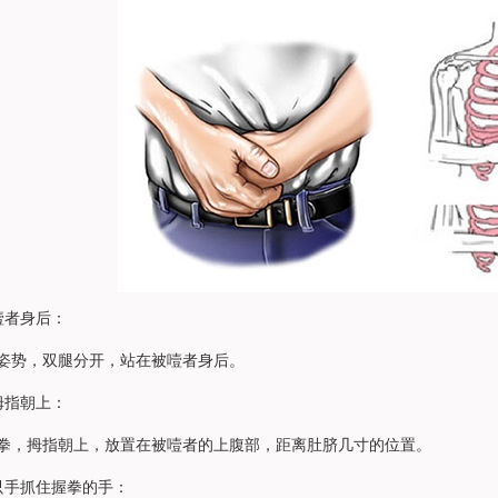
者身后：
势，双腿分开，站在被噎者身后。
拇指朝上：
，拇指朝上，放置在被噎者的上腹部，距离肚脐几寸的位置。
只手抓住握拳的手：