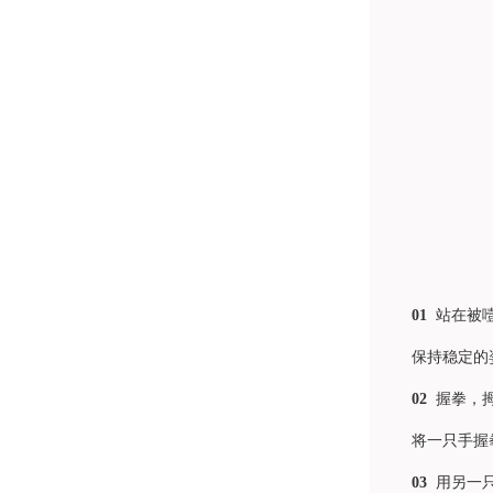
01
站在被噎
保持稳定的姿
02
握拳，
将一只手握拳
03
用另一