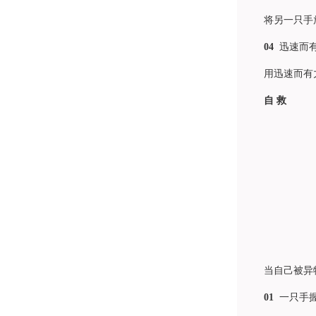
将另一只手放
04
迅速而有
用迅速而有力
自 救
当自己被异物
01
一只手握