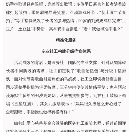
奶手持歌谱轻声跟唱，完整哼出歌词；多位平日寡言的长者随着旋
律打起节拍，眼角眉梢尽是笑意。互动游戏环节，“切土豆”“节奏
拍手”等手指操激发了长者的参与热情，90岁的刘奶奶成功完成“土
豆片、土豆丝”手势后，高举双手自豪道：“看！我做得准不准？”
精准化服务
专业社工构建分级疗愈体系
活动成效的背后，是医务社工团队的专业支撑。针对认知障碍
长者不同阶段的需求，社工们定制了“歌曲记忆包”与分级手指游
戏：面对快节奏歌曲引发焦虑的马奶奶，社工立即切换舒缓曲目，
同步调整手指操为轻柔按摩，三分钟内便使其情绪平复；患有阿尔
茨海默症多年的94岁高奶奶，从最初抗拒参与，到在社工鼓励下领
唱《五星红旗》，其女儿激动表示：“妈妈很久没这么开心过了，
全程跟唱，手指操也做得有模有样！”
由韩红爱心慈善基金会派驻的医务社工董笑老师，通过前期评
估将长者分为三个认知阶段，分别匹配不同难度的音乐与动作，并