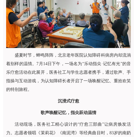
盛夏时节，蝉鸣阵阵，北京老年医院
认知障碍科
病房内却流淌
着别样的温情。7月14日下午，一场名为“乐动指尖·记忆有光”的音
乐疗愈活动在此展开，医务社工与学生志愿者携手，通过歌声、手
指操与互动游戏，为认知障碍长者开启了一场唤醒记忆、重拾欢笑
的特别旅程。
沉浸式疗愈
歌声唤醒记忆，指尖跃动温情
活动现场，医务社工精心设计的“疗愈三部曲”让病房焕发活
力。志愿者领唱《茉莉花》《南泥湾》等经典曲目时，83岁的南奶