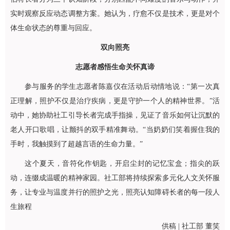
实时观察反应动态调整方案。她认为，疗愈不仅是技术，更是对个
体生命状态的尊重与回应。
双向照亮
志愿者感悟生命关怀真谛
参与服务的学生志愿者陈嘉仪在活动后动情地说：“第一次真
正理解，照护不仅是治疗疾病，更是守护一个人的精神世界。”活
动中，她协助社工引导长者完成手指操，见证了音乐如何让沉默的
老人开口歌唱，让颤抖的双手精准舞动。“当奶奶们笑着握住我的
手时，我触摸到了超越言语的生命力量。”
这个夏天，音符化作钥匙，开启尘封的记忆宝盒；指尖的跃
动，连缀成温暖的精神家园。社工部将持续探索多元化人文关怀服
务，让专业与温度并行的照护之光，照亮认知障碍长者的每一段人
生旅程
供稿 | 社工部 董笑