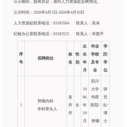
公示期间，如有异议，请向人力资源处反映情况。
公示时间：2026年4月1日-2026年4月10日
人力资源处联系电话：83183504 联系人：高卓
纪检办公室联系电话：83183525 联系人：宋惠平
出
毕业
学
序
姓
性
生
学校
历/
拟聘岗位
号
名
别
年
及专
学
月
业
位
四川
19
大学
研
袁
86
华西
究
肿瘤内科
1
丹
女
年
医院/
生/
学科带头人
丹
10
博
月
肿瘤
士