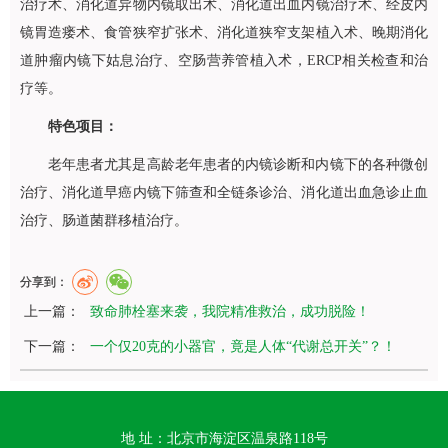
治疗术、消化道异物内镜取出术、消化道出血内镜治疗术、经皮内
镜胃造瘘术、食管狭窄扩张术、消化道狭窄支架植入术、晚期消化
道肿瘤内镜下姑息治疗、空肠营养管植入术，ERCP相关检查和治
疗等。
特色项目：
老年患者尤其是高龄老年患者的内镜诊断和内镜下的各种微创
治疗、消化道早癌内镜下筛查和全链条诊治、消化道出血急诊止血
治疗、肠道菌群移植治疗。
分享到：
上一篇：
致命肺栓塞来袭，我院精准救治，成功脱险！
下一篇：
一个仅20克的小器官，竟是人体“代谢总开关”？！
地 址：北京市海淀区温泉路118号