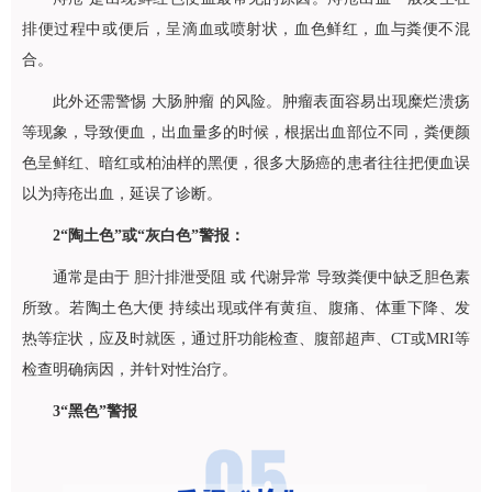
排便过程中或便后，呈滴血或喷射状，血色鲜红，血与粪便不混
合。
此外还需警惕 大肠肿瘤 的风险。肿瘤表面容易出现糜烂溃疡
等现象，导致便血，出血量多的时候，根据出血部位不同，粪便颜
色呈鲜红、暗红或柏油样的黑便，很多大肠癌的患者往往把便血误
以为痔疮出血，延误了诊断。
2
“陶土色”或“灰白色”警报：
通常是由于 胆汁排泄受阻 或 代谢异常 导致粪便中缺乏胆色素
所致。若陶土色大便 持续出现或伴有黄疸、腹痛、体重下降、发
热等症状，应及时就医，通过肝功能检查、腹部超声、CT或MRI等
检查明确病因，并针对性治疗。
3
“黑色”警报