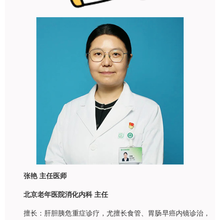
张艳
主任医师
北京老年医院消化内科 主任
擅长：肝胆胰危重症诊疗，尤擅长食管、胃肠早癌内镜诊治，