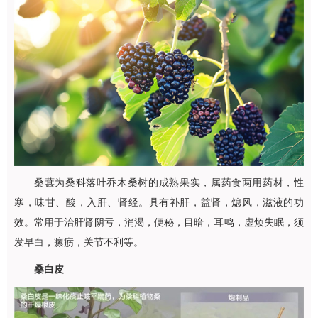
桑葚为桑科落叶乔木桑树的成熟果实，属药食两用药材，性
寒，味甘、酸，入肝、肾经。具有补肝，益肾，熄风，滋液的功
效。常用于治肝肾阴亏，消渴，便秘，目暗，耳鸣，虚烦失眠，须
发早白，瘰疬，关节不利等。
桑白皮