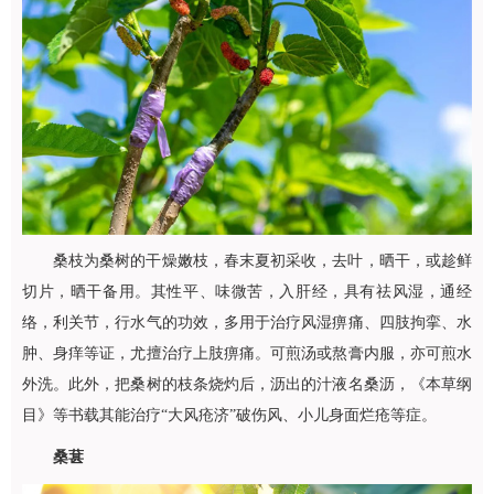
桑枝为桑树的干燥嫩枝，春末夏初采收，去叶，晒干，或趁鲜
切片，晒干备用。其性平、味微苦，入肝经，具有祛风湿，通经
络，利关节，行水气的功效，多用于治疗风湿痹痛、四肢拘挛、水
肿、身痒等证，尤擅治疗上肢痹痛。可煎汤或熬膏内服，亦可煎水
外洗。此外，把桑树的枝条烧灼后，沥出的汁液名桑沥，《本草纲
目》等书载其能治疗“大风疮济”破伤风、小儿身面烂疮等症。
桑葚