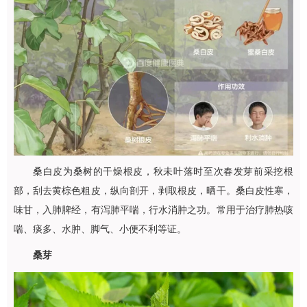
桑白皮为桑树的干燥根皮，秋未叶落时至次春发芽前采挖根
部，刮去黄棕色粗皮，纵向剖开，剥取根皮，晒干。桑白皮性寒，
味甘，入肺脾经，有泻肺平喘，行水消肿之功。常用于治疗肺热咳
喘、痰多、水肿、脚气、小便不利等证。
桑芽