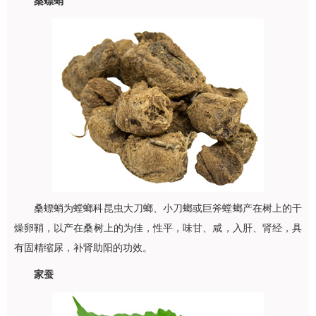
桑螵蛸
桑螵蛸为螳螂科昆虫大刀螂、小刀螂或巨斧螳螂产在树上的干
燥卵鞘，以产在桑树上的为佳，性平，味甘、咸，入肝、肾经，具
有固精缩尿，补肾助阳的功效。
家蚕