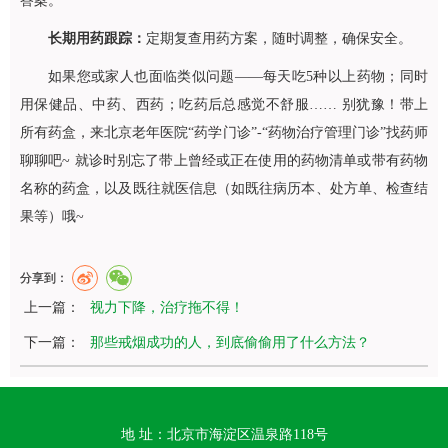
答案。
长期用药跟踪：
定期复查用药方案，随时调整，确保安全。
如果您或家人也面临类似问题——每天吃5种以上药物；同时
用保健品、中药、西药；吃药后总感觉不舒服…… 别犹豫！带上
所有药盒，来北京老年医院“药学门诊”-“药物治疗管理门诊”找药师
聊聊吧~ 就诊时别忘了带上曾经或正在使用的药物清单或带有药物
名称的药盒，以及既往就医信息（如既往病历本、处方单、检查结
果等）哦~
分享到：
上一篇：
视力下降，治疗拖不得！
下一篇：
那些戒烟成功的人，到底偷偷用了什么方法？
地 址：北京市海淀区温泉路118号