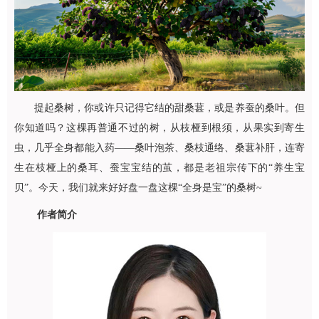
提起桑树，你或许只记得它结的甜桑葚，或是养蚕的桑叶。但
你知道吗？这棵再普通不过的树，从枝桠到根须，从果实到寄生
虫，几乎全身都能入药——桑叶泡茶、桑枝通络、桑葚补肝，连寄
生在枝桠上的桑耳、蚕宝宝结的茧，都是老祖宗传下的“养生宝
贝”。今天，我们就来好好盘一盘这棵“全身是宝”的桑树~
作者简介