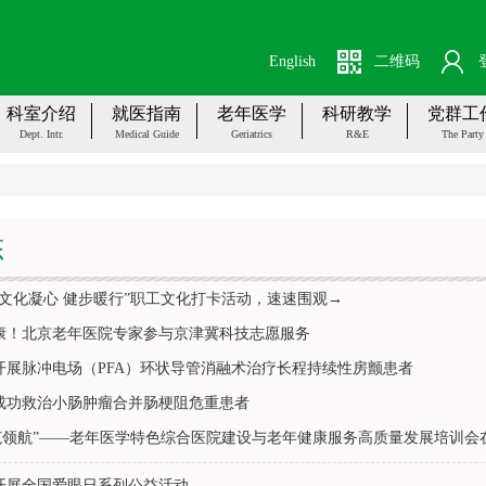
English
二维码
科室介绍
就医指南
老年医学
科研教学
党群工
Dept. Intr.
Medical Guide
Geriatrics
R&E
The Party
态
“文化凝心 健步暖行”职工文化打卡活动，速速围观→
康！北京老年医院专家参与京津冀科技志愿服务
开展脉冲电场（PFA）环状导管消融术治疗长程持续性房颤患者
成功救治小肠肿瘤合并肠梗阻危重患者
规范领航”——老年医学特色综合医院建设与老年健康服务高质量发展培训会
开展全国爱眼日系列公益活动