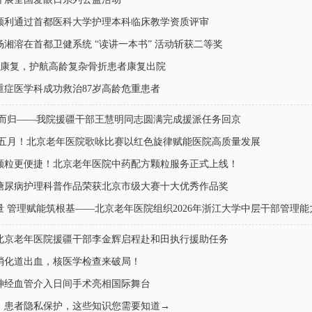
顺利通过首都医科大学护理本科临床教学资质评审
湘溶在首都卫健系统 “读讲一本书” 活动斩获二等奖
准康复，护航高龄复杂骨折患者康复出院
重症医学科成功救治87岁高龄危重患者
誉而归——我院援疆干部王慧明同志圆满完成援派任务回京
耀五月！北京老年医院歌咏比赛以红色旋律赋能医院高质量发展
颗粒更便捷！北京老年医院中药配方颗粒服务正式上线！
糖尿病护理科普作品荣获北京市级大赛十大优秀作品奖
量 管理赋能筑根基——北京老年医院组织2026年浙江大学中层干部管理
北京老年医院援疆干部李金辉启程赴和田执行援助任务
消化道出血，核医学检查来破局！
神经血管介入日间手术亮相国际舞台
｜患者隐私保护，这些知识您需要知道→