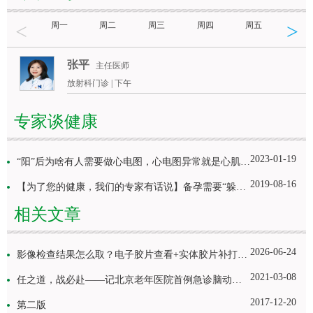
<
>
周一
周二
周三
周四
周五
周六
张平
主任医师
放射科门诊 |
下午
专家谈健康
2023-01-19
“阳”后为啥有人需要做心电图，心电图异常就是心肌炎吗？
2019-08-16
【为了您的健康，我们的专家有话说】备孕需要“躲线”吗？
相关文章
2026-06-24
影像检查结果怎么取？电子胶片查看+实体胶片补打，教您~
2021-03-08
任之道，战必赴——记北京老年医院首例急诊脑动脉内取栓及溶栓术
2017-12-20
第二版